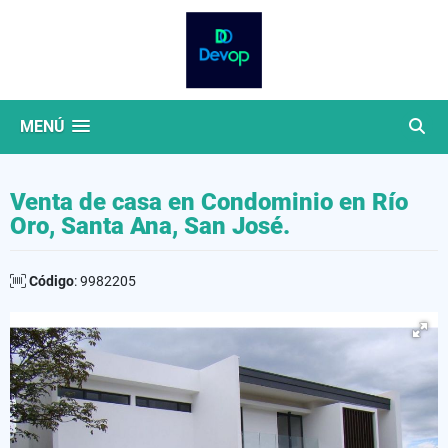
MENÚ
Venta de casa en Condominio en Río
Oro, Santa Ana, San José.
Código
: 9982205