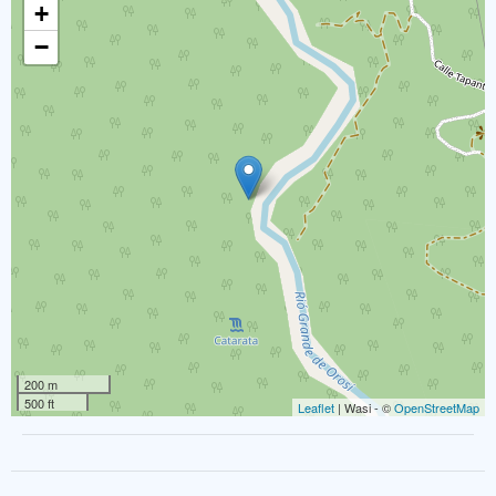
+
−
200 m
500 ft
Leaflet
| Wasi - ©
OpenStreetMap