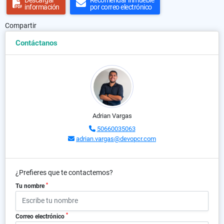
Descargar
Recomendar inmueble
información
por correo electrónico
Compartir
Contáctanos
Adrian Vargas
50660035063
adrian.vargas@devopcr.com
¿Prefieres que te contactemos?
*
Tu nombre
*
Correo electrónico