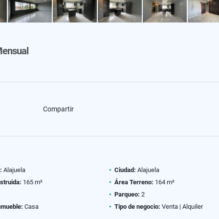
ensual
Compartir
:
Alajuela
Ciudad:
Alajuela
struida:
165 m²
Área Terreno:
164 m²
Parqueo:
2
nmueble:
Casa
Tipo de negocio:
Venta | Alquiler