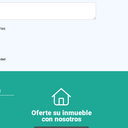
rias
idad
N
Oferte su inmueble
con nosotros