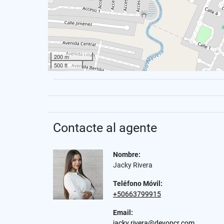
200 m
500 ft
Contacte al agente
Nombre:
Jacky Rivera
Teléfono Móvil:
+50663799915
Email:
jacky.rivera@devopcr.com