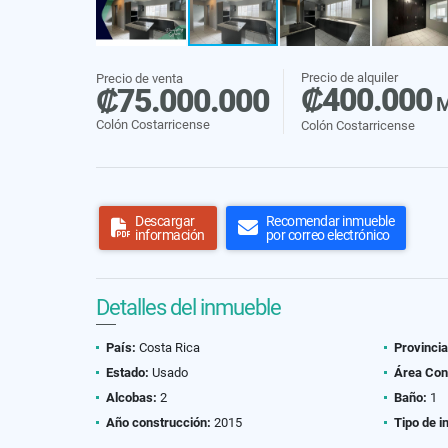
Precio de alquiler
Precio de venta
₡400.000
₡75.000.000
M
Colón Costarricense
Colón Costarricense
Descargar
Recomendar inmueble
información
por correo electrónico
Detalles del inmueble
País:
Costa Rica
Provincia
Estado:
Usado
Área Con
Alcobas:
2
Baño:
1
Año construcción:
2015
Tipo de i