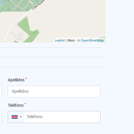
Leaflet
| Wasi - ©
OpenStreetMap
*
Apellidos
*
Teléfono
▼