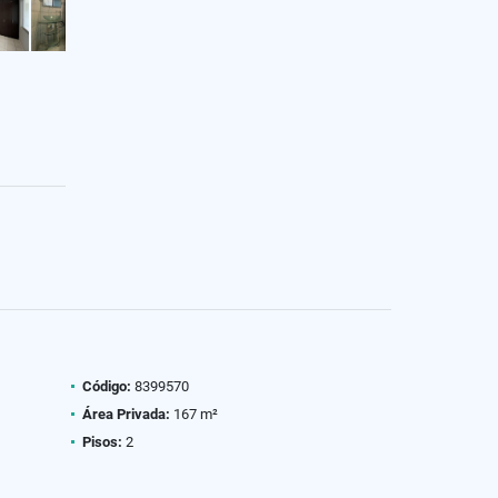
Código:
8399570
Área Privada:
167 m²
Pisos:
2