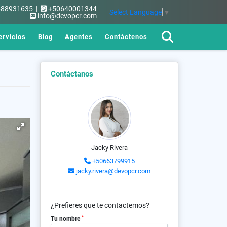
688931635
|
+50640001344
Select Language
▼
info@devopcr.com
ervicios
Blog
Agentes
Contáctenos
Contáctanos
Jacky Rivera
+50663799915
jacky.rivera@devopcr.com
¿Prefieres que te contactemos?
*
Tu nombre