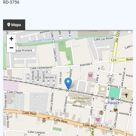
RD-3756
Mapa
+
−