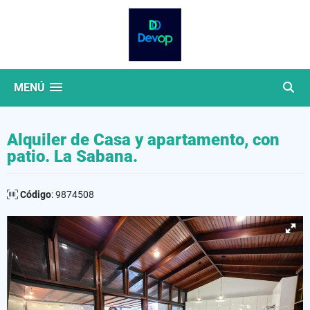
MENÚ
Alquiler de Casa y apartamento, con
patio. La Sabana.
Código
: 9874508