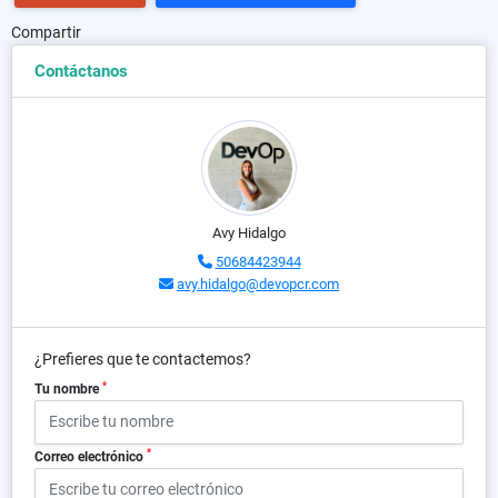
Compartir
Contáctanos
Avy Hidalgo
50684423944
avy.hidalgo@devopcr.com
¿Prefieres que te contactemos?
*
Tu nombre
*
Correo electrónico