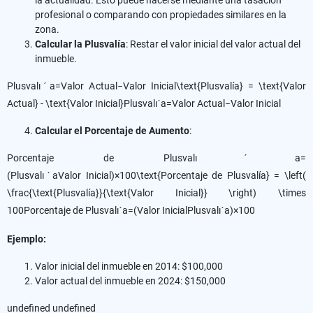
la actualidad. Esto puede hacerse mediante una tasación
profesional o comparando con propiedades similares en la
zona.
Calcular la Plusvalía
: Restar el valor inicial del valor actual del
inmueble.
Plusvalıˊa=Valor Actual−Valor Inicial\text{Plusvalía} = \text{Valor
Actual} - \text{Valor Inicial}Plusvalıˊa=Valor Actual−Valor Inicial
Calcular el Porcentaje de Aumento
:
Porcentaje de Plusvalıˊa=
(PlusvalıˊaValor Inicial)×100\text{Porcentaje de Plusvalía} = \left(
\frac{\text{Plusvalía}}{\text{Valor Inicial}} \right) \times
100Porcentaje de Plusvalıˊa=(Valor InicialPlusvalıˊa​)×100
Ejemplo:
Valor inicial del inmueble en 2014: $100,000
Valor actual del inmueble en 2024: $150,000
undefined undefined