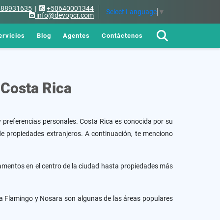
688931635
|
+50640001344
Select Language
▼
info@devopcr.com
ervicios
Blog
Agentes
Contáctenos
 Costa Rica
 preferencias personales. Costa Rica es conocida por su
s de propiedades extranjeros. A continuación, te menciono
amentos en el centro de la ciudad hasta propiedades más
ya Flamingo y Nosara son algunas de las áreas populares