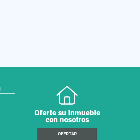
N
Oferte su inmueble
con nosotros
OFERTAR