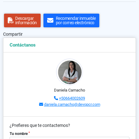
Descargar
Recomendar inmueble
información
por correo electrónico
Compartir
Contáctanos
Daniela Camacho
+50664002609
daniela.camacho@devopcr.com
¿Prefieres que te contactemos?
*
Tu nombre