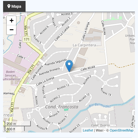
Mapa
+
−
200 m
500 ft
Leaflet
| Wasi - ©
OpenStreetMap