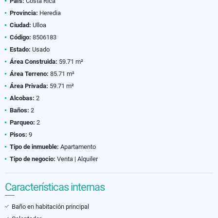
País:
Costa Rica
Provincia:
Heredia
Ciudad:
Ulloa
Código:
8506183
Estado:
Usado
Área Construida:
59.71 m²
Área Terreno:
85.71 m²
Área Privada:
59.71 m²
Alcobas:
2
Baños:
2
Parqueo:
2
Pisos:
9
Tipo de inmueble:
Apartamento
Tipo de negocio:
Venta | Alquiler
Características internas
Baño en habitación principal