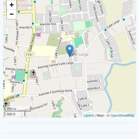
+
−
200 m
500 ft
Leaflet
| Wasi - ©
OpenStreetMap