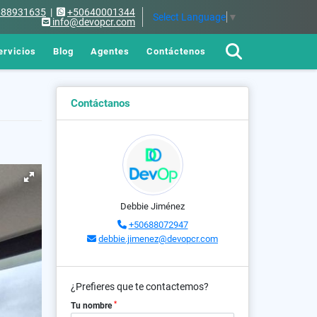
688931635
|
+50640001344
Select Language
▼
info@devopcr.com
ervicios
Blog
Agentes
Contáctenos
Contáctanos
Debbie Jiménez
+50688072947
debbie.jimenez@devopcr.com
¿Prefieres que te contactemos?
*
Tu nombre