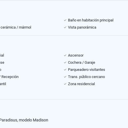
Baño en habitación principal
 cerámica / mármol
Vista panorámica
ial
Ascensor
use
Cochera / Garaje
o
Parqueadero visitantes
 / Recepción
Trans. público cercano
ntil
Zona residencial
 Paradisus, modelo Madison