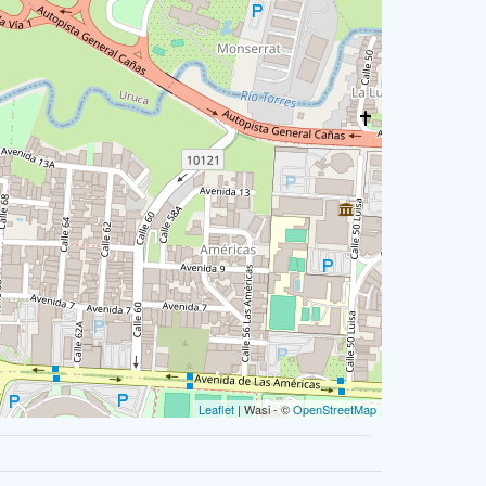
Leaflet
| Wasi - ©
OpenStreetMap