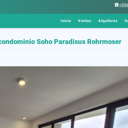
+50
Inicio
Ventas
Alquileres
S
 condominio Soho Paradisus Rohrmoser