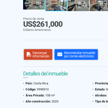
Precio de venta
US$261,000
Dólares Americanos
Descargar
Recomendar inmueble
información
por correo electrónico
Detalles del inmueble
País:
Costa Rica
Provincia
Código:
9598510
Estado:
N
Área Privada:
108 m²
Alcobas:
Año construcción:
2025
Tipo de i