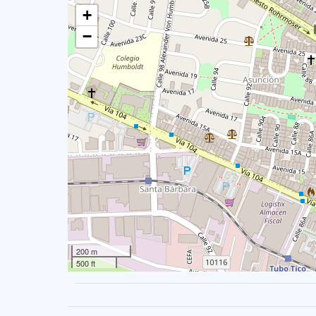
+
−
200 m
500 ft