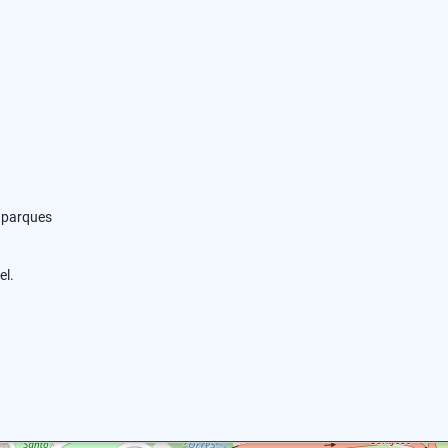
y parques
el.