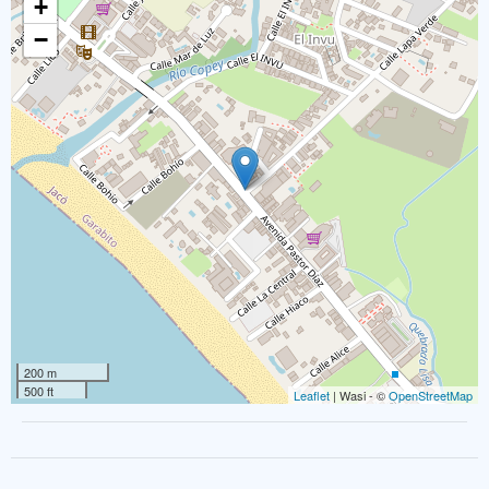
+
−
200 m
500 ft
Leaflet
| Wasi - ©
OpenStreetMap