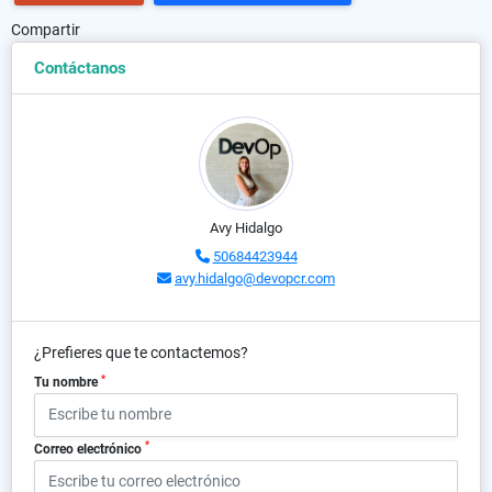
Compartir
Contáctanos
Avy Hidalgo
50684423944
avy.hidalgo@devopcr.com
¿Prefieres que te contactemos?
*
Tu nombre
*
Correo electrónico