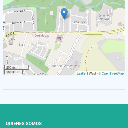
200 m
500 ft
Leaflet
| Wasi - ©
OpenStreetMap
QUIÉNES SOMOS