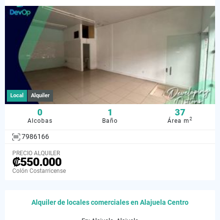
Local
Alquiler
0
1
37
2
Alcobas
Baño
Área m
7986166
PRECIO ALQUILER
₡550.000
Colón Costarricense
Alquiler de locales comerciales en Alajuela Centro