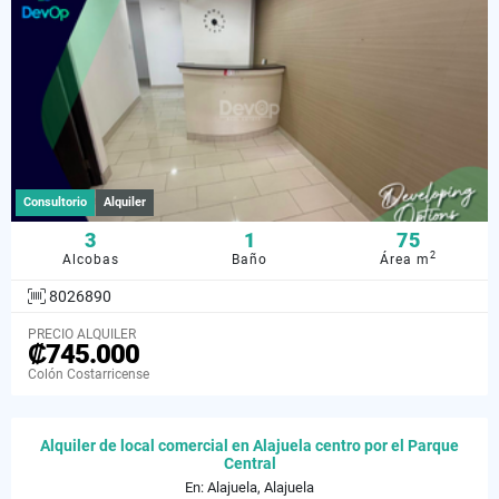
Consultorio
Alquiler
3
1
75
2
Alcobas
Baño
Área m
8026890
PRECIO ALQUILER
₡745.000
Colón Costarricense
Alquiler de local comercial en Alajuela centro por el Parque
Central
En: Alajuela, Alajuela