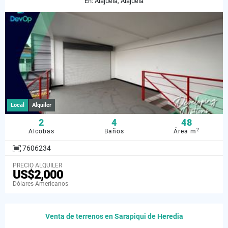
En: Alajuela, Alajuela
Local
Alquiler
2
4
48
2
Alcobas
Baños
Área m
7606234
PRECIO ALQUILER
US$2,000
Dólares Americanos
Venta de terrenos en Sarapiqui de Heredia