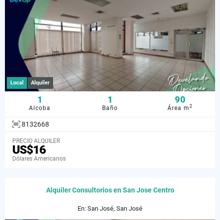
Local
Alquiler
1
1
90
2
Alcoba
Baño
Área m
8132668
PRECIO ALQUILER
US$16
Dólares Americanos
Alquiler Consultorios en San Jose Centro
En: San José, San José