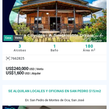
Casa
Venta
3
1
180
2
Alcobas
Baño
Área m
7662825
US$240,000
USD | Venta
US$1,600
USD | Alquiler
SE ALQUILAN LOCALES Y OFICINAS EN SAN PEDRO $15/m2
En: San Pedro de Montes de Oca, San José