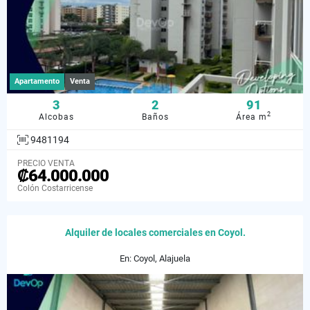
Apartamento
Venta
3
2
91
2
Alcobas
Baños
Área m
9481194
PRECIO VENTA
₡64.000.000
Colón Costarricense
Alquiler de locales comerciales en Coyol.
En: Coyol, Alajuela