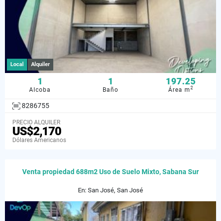
Local
Alquiler
1
1
197.25
2
Alcoba
Baño
Área m
8286755
PRECIO ALQUILER
US$2,170
Dólares Americanos
Venta propiedad 688m2 Uso de Suelo Mixto, Sabana Sur
En: San José, San José