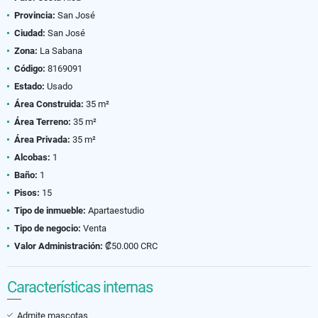
Provincia:
San José
Ciudad:
San José
Zona:
La Sabana
Código:
8169091
Estado:
Usado
Área Construida:
35 m²
Área Terreno:
35 m²
Área Privada:
35 m²
Alcobas:
1
Baño:
1
Pisos:
15
Tipo de inmueble:
Apartaestudio
Tipo de negocio:
Venta
Valor Administración:
₡50.000 CRC
Características internas
Admite mascotas