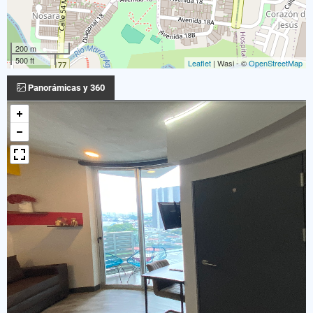
200 m
500 ft
Leaflet
| Wasi - ©
OpenStreetMap
Panorámicas y 360