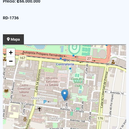
Precio: ₡66.000.000
RD-1736
Mapa
+
−