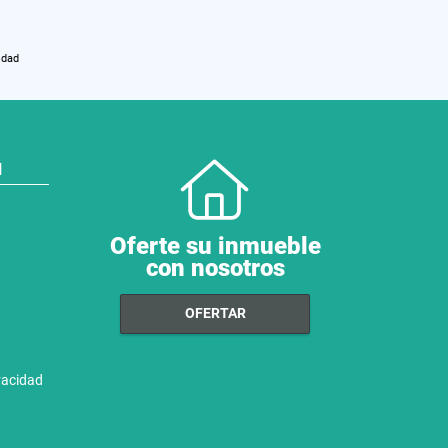
idad
N
Oferte su inmueble
con nosotros
OFERTAR
ivacidad