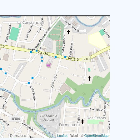
Leaflet
| Wasi - ©
OpenStreetMap