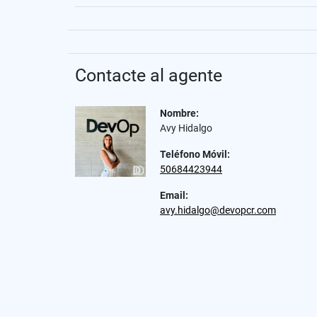
Contacte al agente
Nombre:
Avy Hidalgo
Teléfono Móvil:
50684423944
Email:
avy.hidalgo@devopcr.com