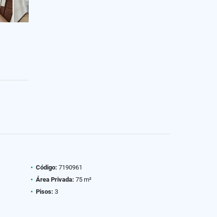
Código:
7190961
Área Privada:
75 m²
Pisos:
3