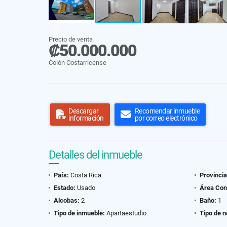
Precio de venta
₡50.000.000
Colón Costarricense
Descargar
Recomendar inmueble
información
por correo electrónico
Detalles del inmueble
País:
Costa Rica
Provincia
Estado:
Usado
Área Con
Alcobas:
2
Baño:
1
Tipo de inmueble:
Apartaestudio
Tipo de n