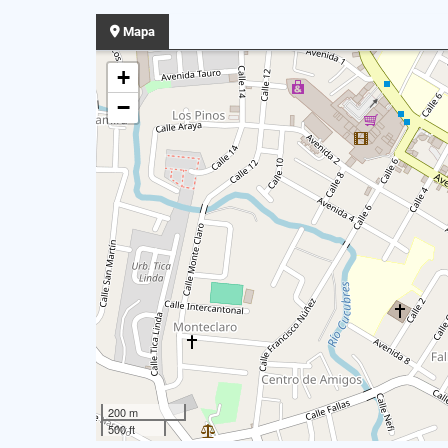
Mapa
+
−
200 m
500 ft