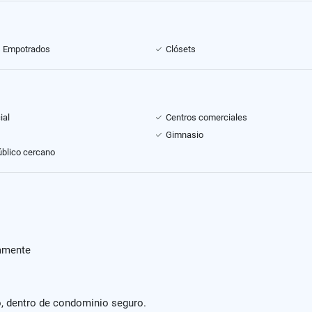
s Empotrados
Clósets
ial
Centros comerciales
Gimnasio
úblico cercano
damente
, dentro de condominio seguro.