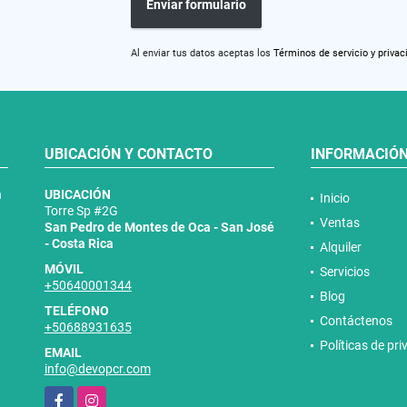
Enviar formulario
Al enviar tus datos aceptas los
Términos de servicio y privac
UBICACIÓN Y CONTACTO
INFORMACIÓ
n
UBICACIÓN
Inicio
Torre Sp #2G
Ventas
San Pedro de Montes de Oca - San José
- Costa Rica
Alquiler
MÓVIL
Servicios
+50640001344
Blog
TELÉFONO
Contáctenos
+50688931635
Políticas de pr
EMAIL
info@devopcr.com
Facebook
Instagram