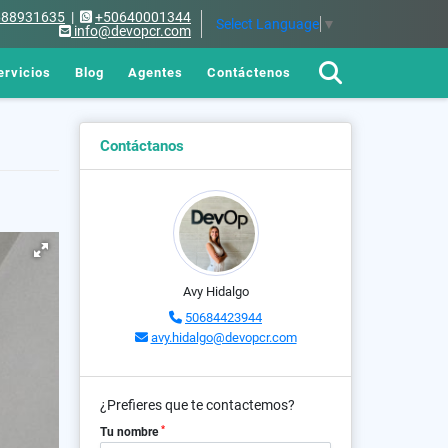
688931635
|
+50640001344
Select Language
▼
info@devopcr.com
ervicios
Blog
Agentes
Contáctenos
Contáctanos
Avy Hidalgo
50684423944
avy.hidalgo@devopcr.com
¿Prefieres que te contactemos?
*
Tu nombre