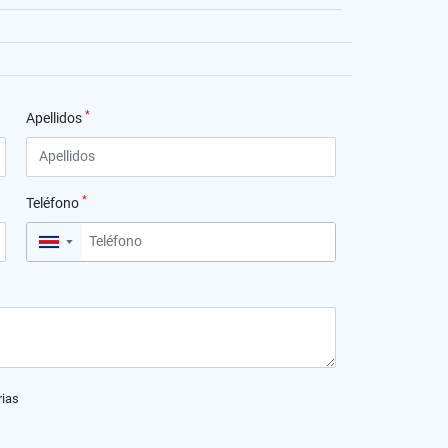
*
Apellidos
*
Teléfono
▼
rias