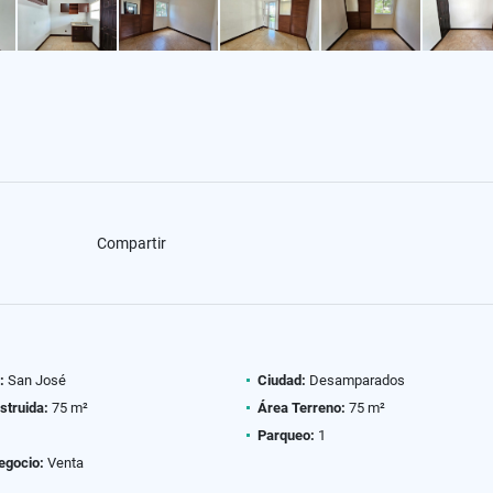
Compartir
:
San José
Ciudad:
Desamparados
struida:
75 m²
Área Terreno:
75 m²
Parqueo:
1
egocio:
Venta